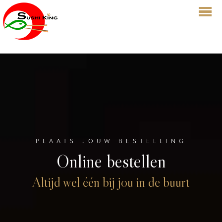
HOME
BESTELLEN
MENU
RESERVATIES
OVER ONS
PLAATS JOUW BESTELLING
LOGIN
Online bestellen
CONTACT
CADEAUBON
Altijd wel één bij jou in de buurt
DUFFEL