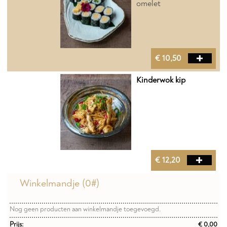
omelet
€ 10,50
Kinderwok kip
€ 12,20
Winkelmandje (
0
#)
Nog geen producten aan winkelmandje toegevoegd.
Prijs:
€ 0,00